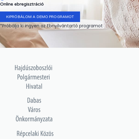
Online ebregisztráció
KIPRÓBÁLOM A DEMO PROGRAMOT
*Próbálja ki ingyen az Ebnyilvántartó programot