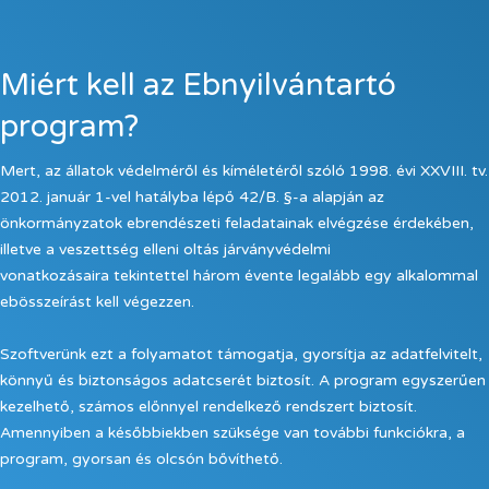
Miért kell az Ebnyilvántartó
program?
Mert, az állatok védelméről és kíméletéről szóló 1998. évi XXVIII. tv.
2012. január 1-vel hatályba lépő 42/B. §-a alapján az
önkormányzatok ebrendészeti feladatainak elvégzése érdekében,
illetve a veszettség elleni oltás járványvédelmi
vonatkozásaira tekintettel három évente legalább egy alkalommal
ebösszeírást kell végezzen.
Szoftverünk ezt a folyamatot támogatja, gyorsítja az adatfelvitelt,
könnyű és biztonságos adatcserét biztosít. A program egyszerűen
kezelhető, számos előnnyel rendelkező rendszert biztosít.
Amennyiben a későbbiekben szüksége van további funkciókra, a
program, gyorsan és olcsón bővíthető.