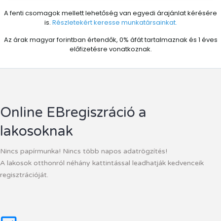
A fenti csomagok mellett lehetőség van egyedi árajánlat kérésére
is.
Részletekért keresse munkatársainkat.
Az árak magyar forintban értendők, 0% áfát tartalmaznak és 1 éves
előfizetésre vonatkoznak.
Online EBregiszráció a
lakosoknak
Nincs papírmunka! Nincs több napos adatrögzítés!
A lakosok otthonról néhány kattintással leadhatják kedvenceik
regisztrációját.