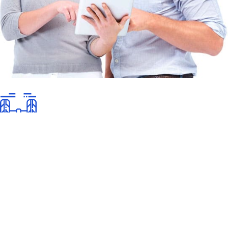
Ügyfélszolgálat
Cégünk 2004 óta foglalkozik szoftverfejlesztéssel. Profilunkba
tartozik a webfejlesztés, webes illetve egyedi alkalmazások
fejlesztése is.
Floridonet webstúdió Kft.