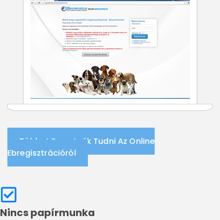
Többet Szeretnék Tudni Az Online
Ebregisztrációról
Nincs papírmunka