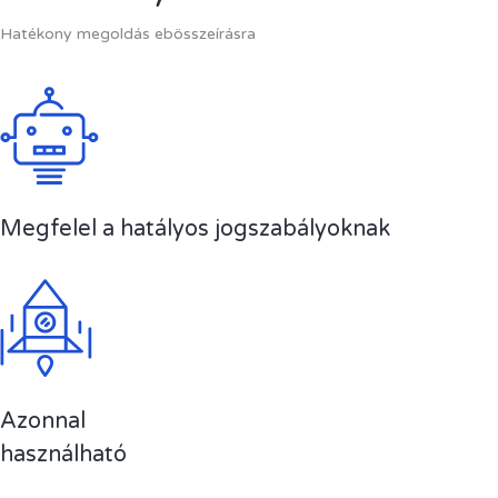
Hatékony megoldás ebösszeírásra
Megfelel a hatályos jogszabályoknak
Azonnal
használható