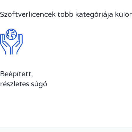
Szoftverlicencek több kategóriája kül
Beépített,
részletes súgó