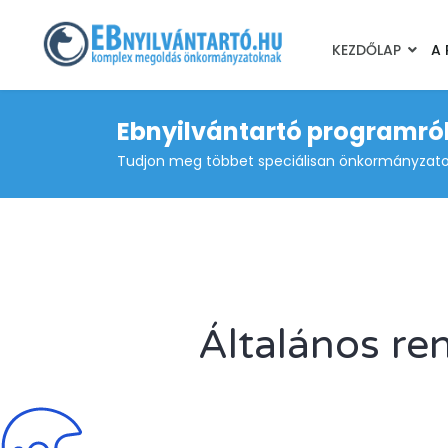
KEZDŐLAP
A
Ebnyilvántartó programró
Tudjon meg többet speciálisan önkormányzatokn
Általános re