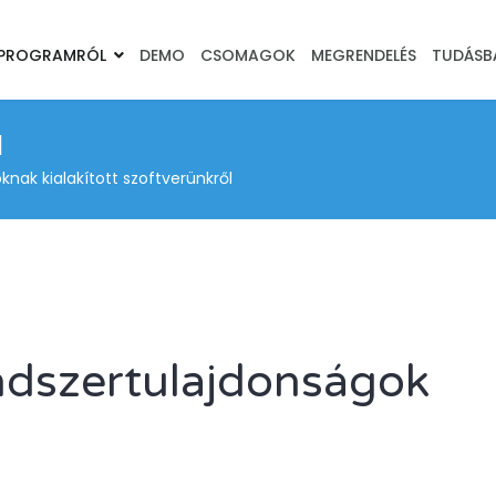
 PROGRAMRÓL
DEMO
CSOMAGOK
MEGRENDELÉS
TUDÁSB
l
ak kialakított szoftverünkről
ndszertulajdonságok