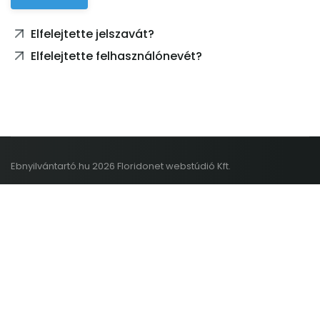
Elfelejtette jelszavát?
Elfelejtette felhasználónevét?
Ebnyilvántartó.hu 2026 Floridonet webstúdió Kft.